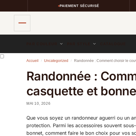
PAIEMENT SÉCURISÉ
PAR COULEUR
PAR STYLE
CATALOGUE
Accueil
Uncategorized
Randonnée : Comment choisir le couvr
/
/
Randonnée : Commen
casquette et bonne
MAI 10, 2026
Que vous soyez un randonneur aguerri ou un ama
protection. Parmi les accessoires souvent sous-e
bonnet, comment faire le bon choix pour vos sor