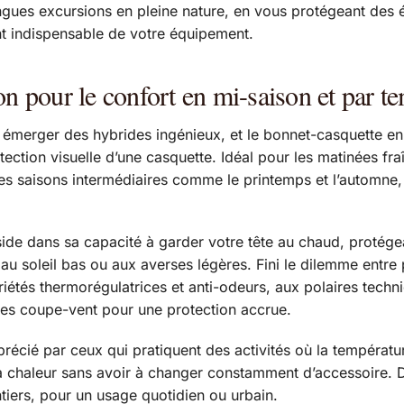
longues excursions en pleine nature, en vous protégeant des 
nt indispensable de votre équipement.
on pour le confort en mi-saison et par te
émerger des hybrides ingénieux, et le bonnet-casquette en 
otection visuelle d’une casquette. Idéal pour les matinées fr
s saisons intermédiaires comme le printemps et l’automne,
ide dans sa capacité à garder votre tête au chaud, protégean
 au soleil bas ou aux averses légères. Fini le dilemme entre 
riétés thermorégulatrices et anti-odeurs, aux polaires techni
s coupe-vent pour une protection accrue.
précié par ceux qui pratiquent des activités où la températ
 la chaleur sans avoir à changer constamment d’accessoire.
tiers, pour un usage quotidien ou urbain.