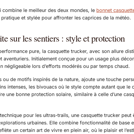
ui combine le meilleur des deux mondes, le
bonnet casquett
 pratique et stylée pour affronter les caprices de la météo.
e sur les sentiers : style et protection
performance pure, la casquette trucker, avec son allure dist
venturiers. Initialement conçue pour un usage plus décontr
 non négligeable lors d’efforts modérés ou par temps chaud.
 ou de motifs inspirés de la nature, ajoute une touche pers
ns intenses, les bivouacs où le style compte autant que le 
ffre une bonne protection solaire, similaire à celle d’une ca
s technique pour les ultras-trails, une casquette trucker peu
explorations urbaines. Elle combine fonctionnalité de base e
ète un certain art de vivre en plein air, où le plaisir et l’es