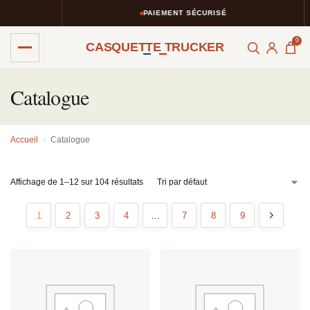
PAIEMENT SÉCURISÉ
0
CASQUETTE TRUCKER
Catalogue
Accueil
Catalogue
/
Affichage de 1–12 sur 104 résultats
1
2
3
4
…
7
8
9