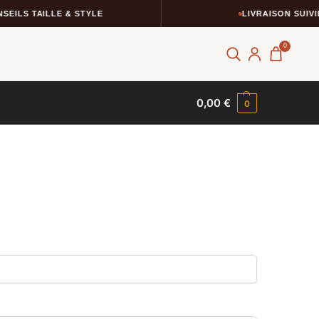
EILS TAILLE & STYLE
LIVRAISON SUIVIE
0
0,00
€
0