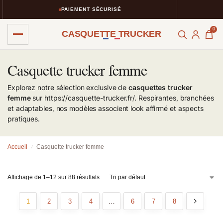
PAIEMENT SÉCURISÉ
RET
0
CASQUETTE TRUCKER
Casquette trucker femme
Explorez notre sélection exclusive de
casquettes trucker
femme
sur https://casquette-trucker.fr/. Respirantes, branchées
et adaptables, nos modèles associent look affirmé et aspects
pratiques.
Accueil
Casquette trucker femme
/
Affichage de 1–12 sur 88 résultats
1
2
3
4
…
6
7
8