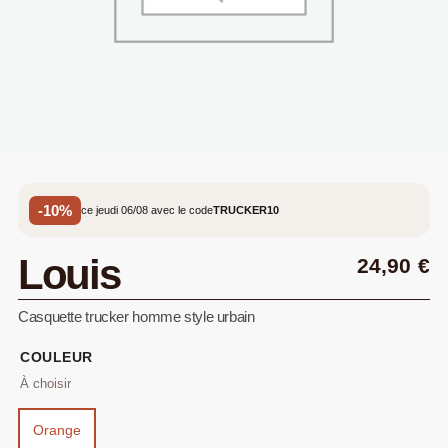
-10%
ce jeudi 06/08 avec le code
TRUCKER10
Louis
24,90
€
Casquette trucker homme style urbain
COULEUR
Orange