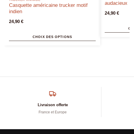
audacieux
Casquette américaine trucker motif
indien
24,90
€
24,90
€
CH
CHOIX DES OPTIONS
Livraison offerte
France et Europe