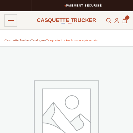
PAIEMENT SÉCURISÉ
0
CASQUETTE TRUCKER
Casquette Trucker
›
Catalogue
›
Casquette trucker homme style urbain