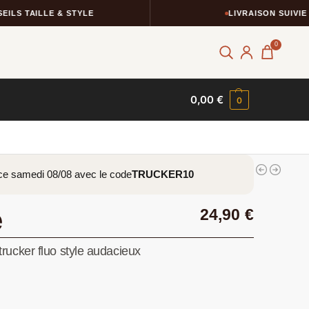
S TAILLE & STYLE
LIVRAISON SUIVIE
0
0,00
€
0
ce samedi 08/08 avec le code
TRUCKER10
e
24,90
€
rucker fluo style audacieux