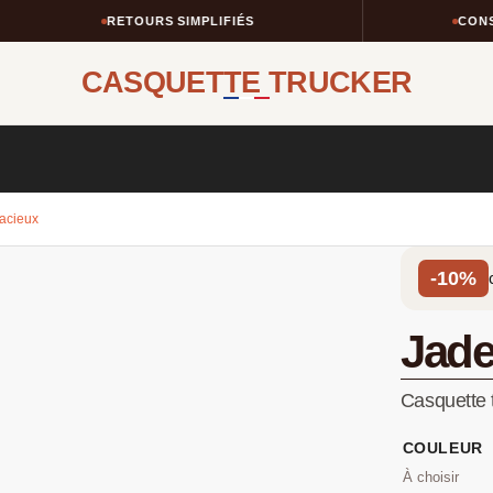
RETOURS SIMPLIFIÉS
CONSEIL
CASQUETTE TRUCKER
dacieux
-10%
Jad
Casquette t
COULEUR