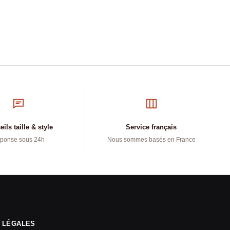
ils taille & style
Service français
ponse sous 24h
Nous sommes basés en France
 LÉGALES