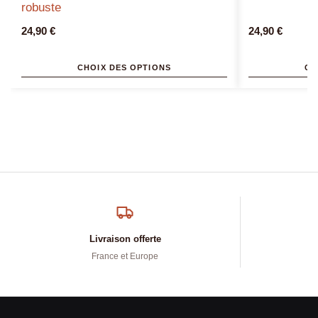
robuste
24,90
€
24,90
€
CHOIX DES OPTIONS
CH
Livraison offerte
France et Europe