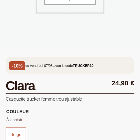
-10%
ce vendredi 07/08 avec le code
TRUCKER10
Clara
24,90
€
Casquette trucker femme trou ajustable
COULEUR
Beige